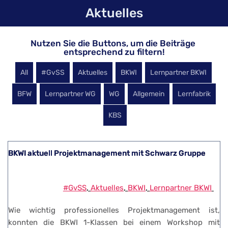
Aktuelles
Nutzen Sie die Buttons, um die Beiträge 
entsprechend zu filtern!
All
#GvSS
Aktuelles
BKWI
Lernpartner BKWI
BFW
Lernpartner WG
WG
Allgemein
Lernfabrik
KBS
BKWI aktuell Projektmanagement mit Schwarz Gruppe
#GvSS
, 
Aktuelles
, 
BKWI
, 
Lernpartner BKWI
Wie wichtig professionelles Projektmanagement ist,
konnten die BKWI 1-Klassen bei einem Workshop mit