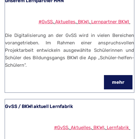
unserem Lernpartner HHN
#GvSS
, 
Aktuelles
, 
BKWI
, 
Lernpartner BKWI
Die Digitalisierung an der GvSS wird in vielen Bereichen
vorangetrieben. Im Rahmen einer anspruchsvollen
Projektarbeit entwickeln ausgewählte Schülerinnen und
Schüler des Bildungsgangs BKWI die App „Schüler-helfen-
Schülern“.
mehr
GvSS / BKWI aktuell Lernfabrik
#GvSS
, 
Aktuelles
, 
BKWI
, 
Lernfabrik