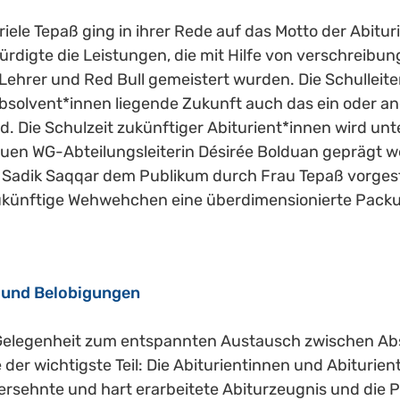
iele Tepaß ging in ihrer Rede auf das Motto der Abitur
rdigte die Leistungen, die mit Hilfe von verschreibung
 Lehrer und Red Bull gemeistert wurden. Die Schulleit
 Absolvent*innen liegende Zukunft auch das ein oder an
 Die Schulzeit zukünftiger Abiturient*innen wird unt
uen WG-Abteilungsleiterin Désirée Bolduan geprägt w
 Sadik Saqqar dem Publikum durch Frau Tepaß vorgest
r zukünftige Wehwehchen eine überdimensionierte Pack
e und Belobigungen
elegenheit zum entspannten Austausch zwischen Abso
 der wichtigste Teil: Die Abiturientinnen und Abiturient
ersehnte und hart erarbeitete Abiturzeugnis und die P