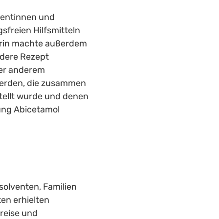
ientinnen und 
sfreien Hilfsmitteln 
erin machte außerdem 
dere Rezept 
er anderem 
erden, die zusammen 
ellt wurde und denen 
ung Abicetamol 
lventen, Familien 
en erhielten 
reise und 