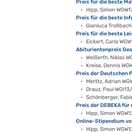
Preis für die beste M
Hipp, Simon WGW1
Preis für die beste I
Gianluca Troßbac
Preis für die beste Le
Eickert, Carla WG
Abiturientenpreis Ge
Weißerth, Niklas 
Kreise, Dennis WG
Preis der Deutschen P
Merlitz, Adrian WG
Drauz, Paul WGI13/
Schönberger, Fabi
Preis der DEBEKA für
Hipp, Simon WGW1
Online-Stipendium von
Hipp, Simon WGW1