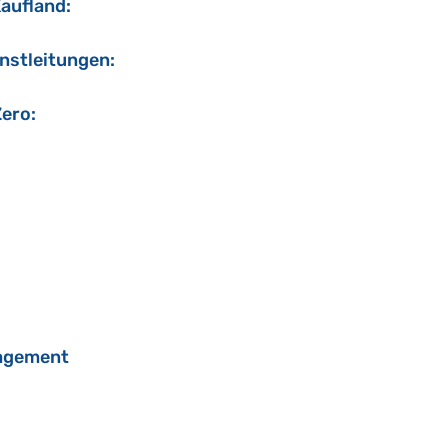
Kaufland:
enstleitungen:
Zero:
nagement