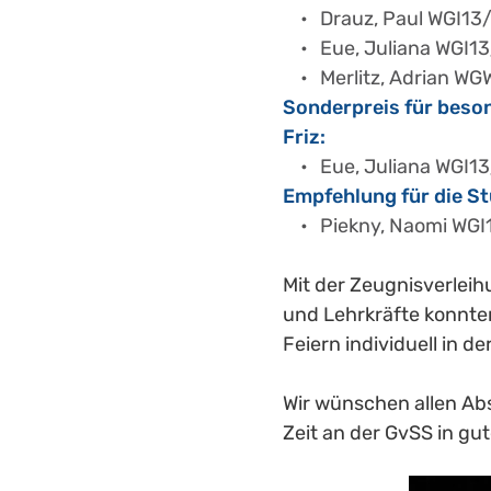
Drauz, Paul WGI13
Eue, Juliana WGI1
Merlitz, Adrian W
Sonderpreis für beson
Friz:
Eue, Juliana WGI1
Empfehlung für die S
Piekny, Naomi WGI
Mit der Zeugnisverleihu
und Lehrkräfte konnte
Feiern individuell in d
Wir wünschen allen Abs
Zeit an der GvSS in gu