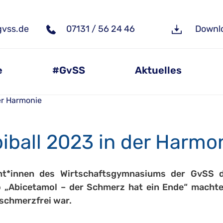
vss.de
07131 / 56 24 46
Downl
e
#GvSS
Aktuelles
der Harmonie
iball 2023 in der Harmo
ent*innen des Wirtschaftsgymnasiums der GvSS d
o „Abicetamol – der Schmerz hat ein Ende“ machte
 schmerzfrei war.