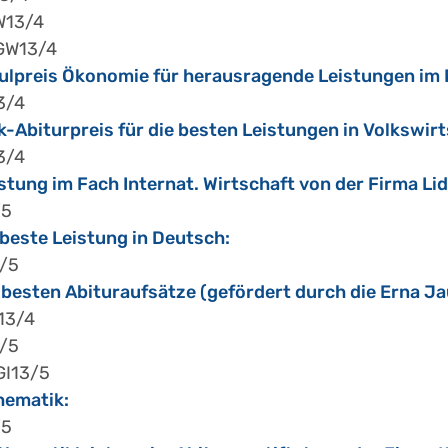
GW13/4
WGW13/4
reis Ökonomie für herausragende Leistungen im P
3/4
ik-Abiturpreis für die besten Leistungen in Volkswir
3/4
istung im Fach Internat. Wirtschaft von der Firma Lid
/5
 beste Leistung in Deutsch:
3/5
 besten Abituraufsätze (gefördert durch die Erna Ja
W13/4
3/5
GI13/5
hematik:
/5