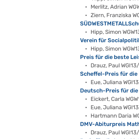
Merlitz, Adrian W
Ziern, Franziska 
SÜDWESTMETALLSchulp
Hipp, Simon WGW1
Verein für Socialpolit
Hipp, Simon WGW1
Preis für die beste Le
Drauz, Paul WGI13
Scheffel-Preis für die
Eue, Juliana WGI1
Deutsch-Preis für die
Eickert, Carla WG
Eue, Juliana WGI1
Hartmann Daria W
DMV-Abiturpreis Mat
Drauz, Paul WGI13